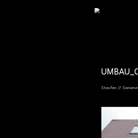
kellerhochzwei | architekturbüro | staufen
UMBAU_
Staufen // Sanieru